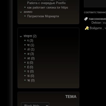
Работа с очередью Postfix
как работает связка tor https
анимэ
соответственн
Патриотизм Мориарти
таксономи
Debian
c
Войдите
, 
संस्कृता (2)
प (3)
या (1)
ॐ (1)
अ (3)
आ (0)
इ (0)
ई (0)
उ (0)
ऊ (0)
ऋ (0)
ТЕМА