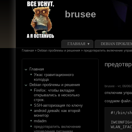
Перейти к основному содержанию
Skip to search
brusee
Главное меню
ГЛАВНАЯ
DEBIAN ПРОБЛЕ
Вы здесь
Главная
»
Debian проблемы и решения
»
предотвратить включение управ
предотвр
Главная
Ужас гравитационного
колодца
Debian проблемы и решения
brusee
- чт, 06/06/
Firefox: чтобы вкладки
отключим упра
открывались в несколько
строк.
создаем файл
SSH-авторизация по ключу
android девайс как второй
#!/bin/sh
монитор
mdadm
IWCONFIG=
предотвратить включение
WLAN_IFAC
управления питанием