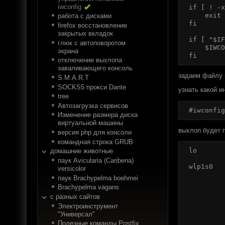
iwconfig
if [ ! -x
    exit 
работа с дисками
fi

firefox восстановление
закрытых вкладок
if [ "$IF
глюк с автоповоротом
    $IWCO
экрана
fi
отключение выхлопа
заваливающего консоль
задаем файлу 
S.M.A.R.T
SOCKS5 прокси Dante
узнать какой 
tree
Автозагрузка сервисов
Изменение размера диска
виртуальной машины
выхлоп будет 
версия php для консоли
командная строка GRUB
lo       
домашние животные
паук Avicularia (Caribena)
wlp1s0   
versicolor
         
паук Brachypelma boehmei
         
Brachypelma vagans
         
с разных сайтов
         
Электроинструмент
         
"Универсал"
         
         
Полезные команды Postfix.