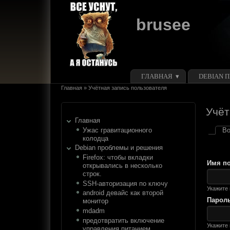
Перейти к основному содержанию
Skip to search
brusee
Главное меню
ГЛАВНАЯ
DEBIAN 
Вы здесь
Главная
»
Учётная запись пользователя
Учёт
Главная
Ужас гравитационного
Во
Глав
колодца
Debian проблемы и решения
Firefox: чтобы вкладки
Имя п
открывались в несколько
строк.
SSH-авторизация по ключу
Укажите 
android девайс как второй
Парол
монитор
mdadm
предотвратить включение
Укажите
управления питанием