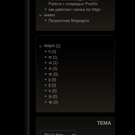
Работа с очередью Postfix
как работает связка tor https
анимэ
Патриотизм Мориарти
संस्कृता (2)
प (3)
या (1)
ॐ (1)
अ (3)
आ (0)
इ (0)
ई (0)
उ (0)
ऊ (0)
ऋ (0)
ТЕМА