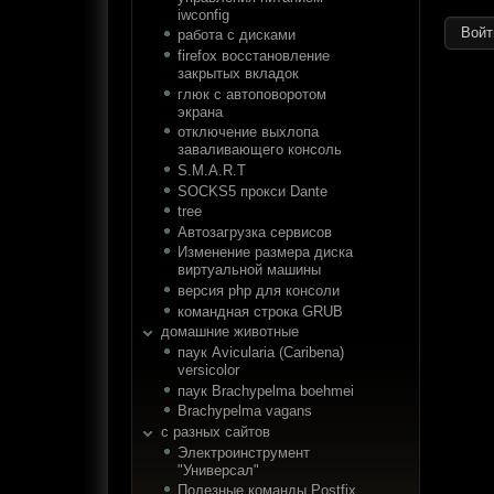
iwconfig
работа с дисками
firefox восстановление
закрытых вкладок
глюк с автоповоротом
экрана
отключение выхлопа
заваливающего консоль
S.M.A.R.T
SOCKS5 прокси Dante
tree
Автозагрузка сервисов
Изменение размера диска
виртуальной машины
версия php для консоли
командная строка GRUB
домашние животные
паук Avicularia (Caribena)
versicolor
паук Brachypelma boehmei
Brachypelma vagans
с разных сайтов
Электроинструмент
"Универсал"
Полезные команды Postfix.