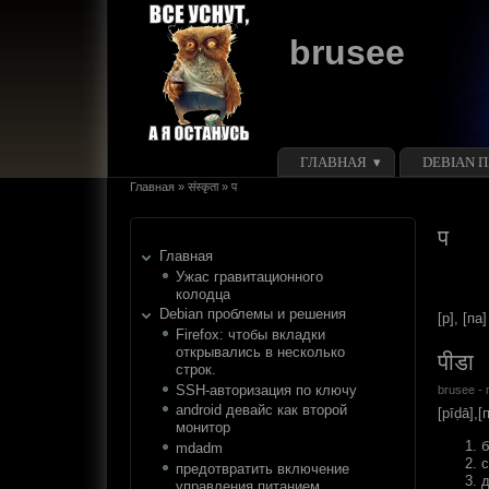
Перейти к основному содержанию
Skip to search
brusee
Главное меню
ГЛАВНАЯ
DEBIAN 
Вы здесь
Главная
»
संस्कृता
»
प
प
Главная
Ужас гравитационного
колодца
Debian проблемы и решения
[p], [па]
Firefox: чтобы вкладки
открывались в несколько
पीडा
строк.
SSH-авторизация по ключу
brusee
- 
android девайс как второй
[pīḍā],[
монитор
б
mdadm
с
предотвратить включение
д
управления питанием