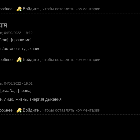
робнее
о पीडा
Войдите
, чтобы оставлять комментарии
याम
пт, 04/02/2022 - 19:12
āma], [пранаяма]
ль/остановка дыхания
робнее
о प्राणायाम
Войдите
, чтобы оставлять комментарии
пт, 04/02/2022 - 19:01
 [praaNa], [прана]
, лицо, жизнь, энергия дыхания
робнее
о प्राण
Войдите
, чтобы оставлять комментарии