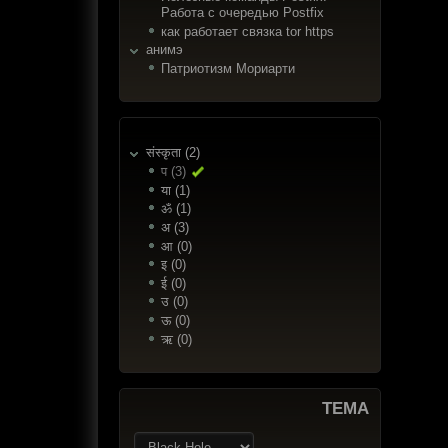
Работа с очередью Postfix
как работает связка tor https
анимэ
Патриотизм Мориарти
संस्कृता (2)
प (3)
या (1)
ॐ (1)
अ (3)
आ (0)
इ (0)
ई (0)
उ (0)
ऊ (0)
ऋ (0)
ТЕМА