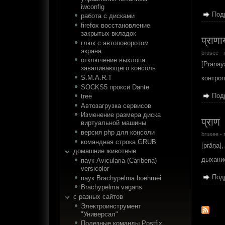
iwconfig
Под
работа с дисками
firefox восстановление
закрытых вкладок
प्राणा
глюк с автоповоротом
экрана
brusee
- 
отключение выхлопа
[Prāṇāy
заваливающего консоль
S.M.A.R.T
контро
SOCKS5 прокси Dante
Под
tree
Автозагрузка сервисов
Изменение размера диска
प्राण
виртуальной машины
версия php для консоли
brusee
- 
командная строка GRUB
[prāṇa],
домашние животные
дыхание
паук Avicularia (Caribena)
versicolor
Под
паук Brachypelma boehmei
Brachypelma vagans
с разных сайтов
Электроинструмент
"Универсал"
Полезные команды Postfix.